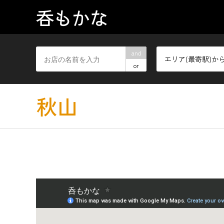
呑もかな
and
エリア(最寄駅)か
or
秋山