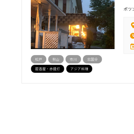
ポツ
松戸
秋山
市川
北国分
居酒屋・赤提灯
アジア料理