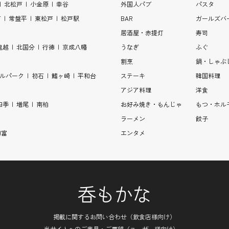
北松戸
小金原
幸谷
外国人パブ
パスタ
戸
常盤平
東松戸
松戸駅
BAR
ガールズバ
居酒屋・赤提灯
寿司
鬼越
北国分
行徳
京成八幡
うなぎ
ふぐ
割烹
鍋・しゃぶ
ルパーク
初石
鰭ヶ崎
平和台
ステーキ
韓国料理
アジア料理
洋食
四季
増尾
南柏
お好み焼き・もんじゃ
もつ・ホル
ラーメン
餃子
初富
エンタメ
呑もかな
掲載に関するお問い合わせ（飲食店様向け）
当サイトへのご意見・ご要望（ユーザー様向け）