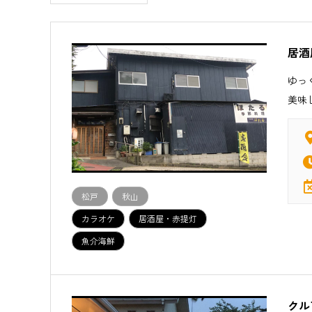
居酒
ゆっ
美味
松戸
秋山
カラオケ
居酒屋・赤提灯
魚介海鮮
クル