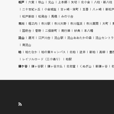
松戸
六実
秋山
元山
上本郷
矢切
北小金
八柱・新八柱
二十世紀ヶ丘
小金城趾
古ヶ崎・栄町
五香
八ヶ崎
新松
松戸新田
松飛台
馬橋
みのり台
市川
堀之内
市川駅
市川大野
市川塩浜
市川真間
大町
国府台
菅野
二俣新町
南行徳
妙典
本八幡
流山
運河
江戸川台
流山駅
流山おおたかの森
流山セントラ
南流山
柏
柏たなか
柏の葉キャンパス
北柏
逆井
新柏
高柳
豊
レイソルロード（三小通り）
柏駅
鎌ケ谷
鎌ヶ谷駅
鎌ヶ谷大仏
北初富
くぬぎ山
新鎌ヶ谷