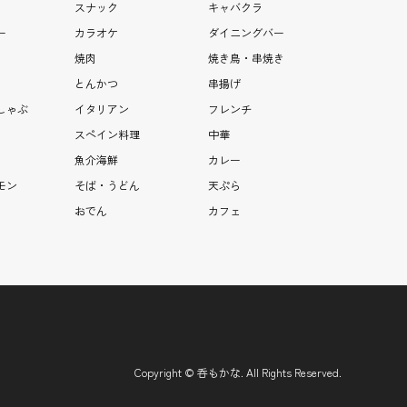
スナック
キャバクラ
ー
カラオケ
ダイニングバー
焼肉
焼き鳥・串焼き
とんかつ
串揚げ
しゃぶ
イタリアン
フレンチ
スペイン料理
中華
魚介海鮮
カレー
モン
そば・うどん
天ぷら
おでん
カフェ
Copyright
©
呑もかな
. All Rights Reserved.