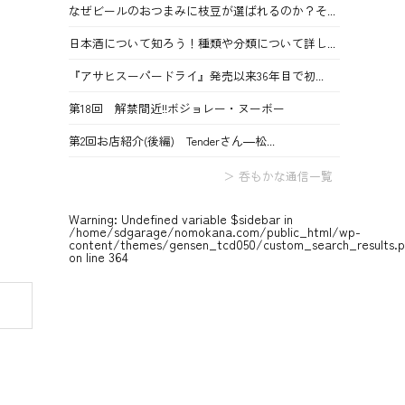
なぜビールのおつまみに枝豆が選ばれるのか？そ...
日本酒について知ろう！種類や分類について詳し...
『アサヒスーパードライ』発売以来36年目で初...
第18回 解禁間近!!ボジョレー・ヌーボー
第2回お店紹介(後編) Tenderさん―松...
＞ 呑もかな通信一覧
Warning
: Undefined variable $sidebar in
/home/sdgarage/nomokana.com/public_html/wp-
content/themes/gensen_tcd050/custom_search_results.
on line
364