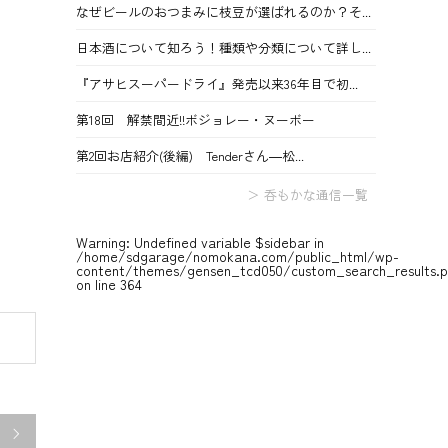
なぜビールのおつまみに枝豆が選ばれるのか？そ...
日本酒について知ろう！種類や分類について詳し...
『アサヒスーパードライ』発売以来36年目で初...
第18回 解禁間近!!ボジョレー・ヌーボー
第2回お店紹介(後編) Tenderさん―松...
＞ 呑もかな通信一覧
Warning
: Undefined variable $sidebar in
/home/sdgarage/nomokana.com/public_html/wp-
content/themes/gensen_tcd050/custom_search_results.
on line
364
