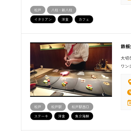
松戸
八柱・新八柱
イタリアン
洋食
カフェ
鉄板
大切
ワン
松戸
松戸駅
松戸駅西口
ステーキ
洋食
魚介海鮮