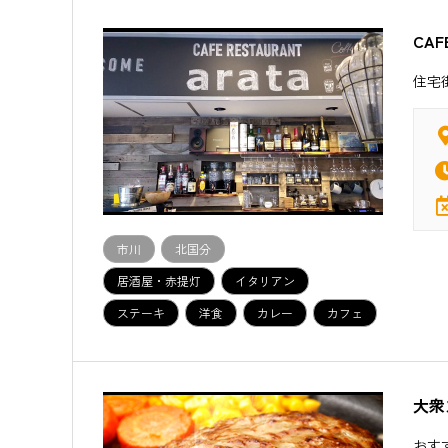
CAF
住宅
市川
北国分
居酒屋・赤提灯
イタリアン
ステーキ
洋食
カレー
カフェ
大衆
おすす