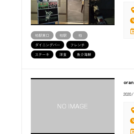
柏駅東口
柏駅
柏
ダイニングバー
フレンチ
ステーキ
洋食
魚介海鮮
ora
20