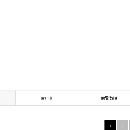
古い順
閲覧数順
1
2