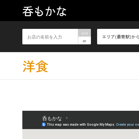
呑もかな
and
エリア(最寄駅)か
or
洋食