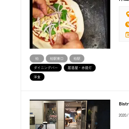
柏
柏駅東口
柏駅
ダイニングバー
居酒屋・赤提灯
洋食
Bist
202