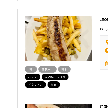
LEO
お一
柏
柏駅東口
柏駅
パスタ
居酒屋・赤提灯
イタリアン
洋食
洋風