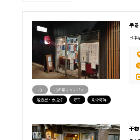
手巻
日本
柏
柏の葉キャンパス
居酒屋・赤提灯
寿司
魚介海鮮
干物