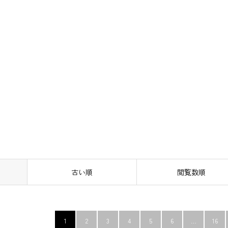
古い順
閲覧数順
1
2
3
4
5
6
…
16