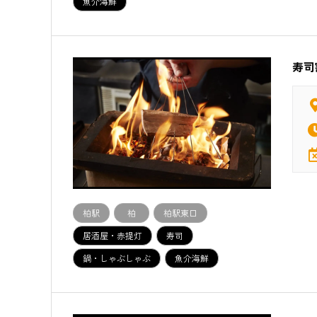
魚介海鮮
寿司
柏駅
柏
柏駅東口
居酒屋・赤提灯
寿司
鍋・しゃぶしゃぶ
魚介海鮮