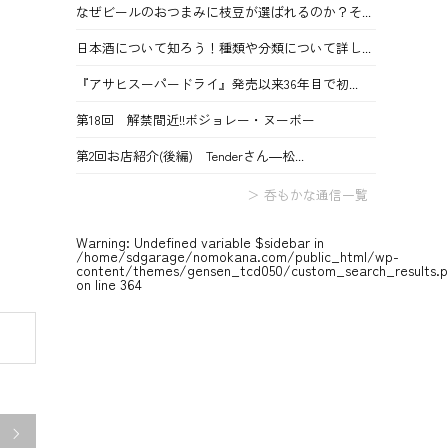
なぜビールのおつまみに枝豆が選ばれるのか？そ...
日本酒について知ろう！種類や分類について詳し...
『アサヒスーパードライ』発売以来36年目で初...
第18回 解禁間近!!ボジョレー・ヌーボー
第2回お店紹介(後編) Tenderさん―松...
＞ 呑もかな通信一覧
Warning
: Undefined variable $sidebar in
/home/sdgarage/nomokana.com/public_html/wp-
content/themes/gensen_tcd050/custom_search_results.
on line
364
