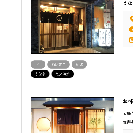
うな
柏
柏駅東口
柏駅
うなぎ
魚介海鮮
お料
喧騒
是非