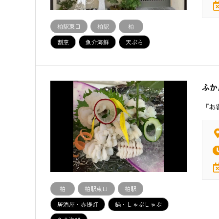
柏駅東口
柏駅
柏
割烹
魚介海鮮
天ぷら
ふか
『お
柏
柏駅東口
柏駅
居酒屋・赤提灯
鍋・しゃぶしゃぶ