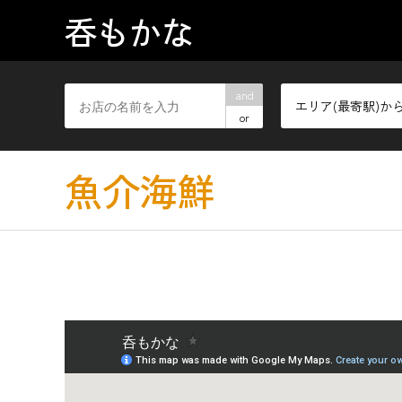
呑もかな
and
エリア(最寄駅)か
or
魚介海鮮