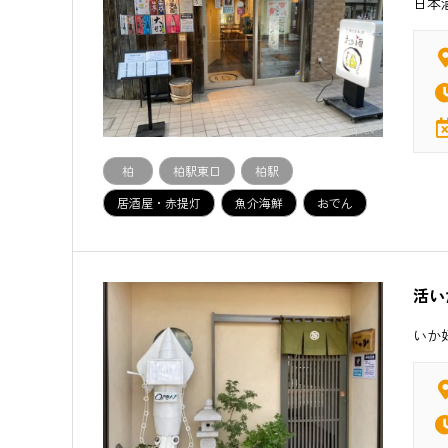
日本
柏
柏駅東口
柏駅
居酒屋・赤提灯
魚介海鮮
おでん
活い
いか