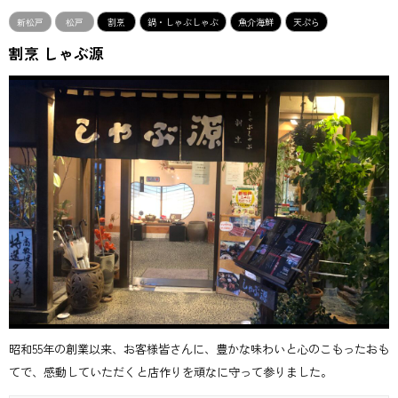
新松戸
松戸
割烹
鍋・しゃぶしゃぶ
魚介海鮮
天ぷら
割烹 しゃぶ源
昭和55年の創業以来、お客様皆さんに、豊かな味わいと心のこもったおも
てで、感動していただくと店作りを頑なに守って参りました。