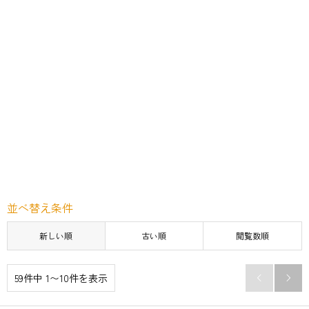
並べ替え条件
新しい順
古い順
閲覧数順
59件中 1〜10件を表示

