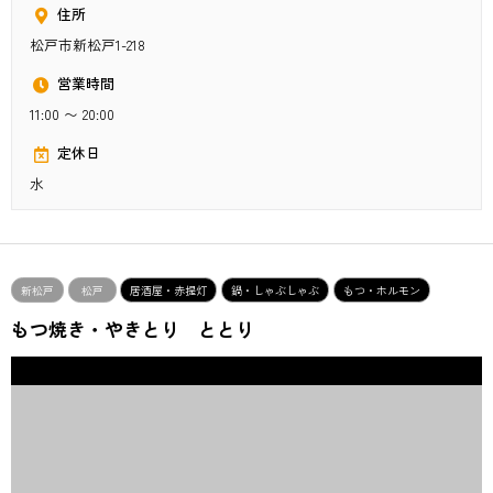
住所
松戸市新松戸1-218
営業時間
11:00 〜 20:00
定休日
水
新松戸
松戸
居酒屋・赤提灯
鍋・しゃぶしゃぶ
もつ・ホルモン
もつ焼き・やきとり ととり