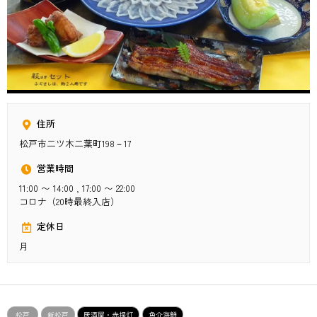
住所
松戸市二ツ木二葉町198－17
営業時間
11:00 〜 14:00 , 17:00 〜 22:00
コロナ（20時最終入店）
定休日
月
松戸
新松戸
居酒屋・赤提灯
魚介海鮮