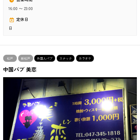
16:00 〜 23:00
定休日
日
松戸
新松戸
外国人パブ
スナック
カラオケ
中国パブ 美恋