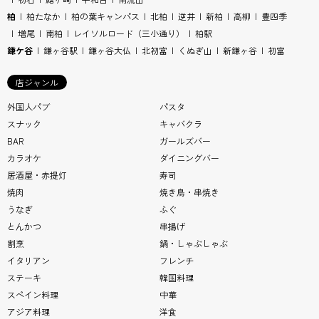
柏
柏たなか
柏の葉キャンパス
北柏
逆井
新柏
高柳
豊四季
増尾
南柏
レイソルロード（三小通り）
柏駅
鎌ケ谷
鎌ヶ谷駅
鎌ヶ谷大仏
北初富
くぬぎ山
新鎌ヶ谷
初富
店ジャンル
外国人パブ
パスタ
スナック
キャバクラ
BAR
ガールズバー
カラオケ
ダイニングバー
居酒屋・赤提灯
寿司
焼肉
焼き鳥・串焼き
うなぎ
ふぐ
とんかつ
串揚げ
割烹
鍋・しゃぶしゃぶ
イタリアン
フレンチ
ステーキ
韓国料理
スペイン料理
中華
アジア料理
洋食