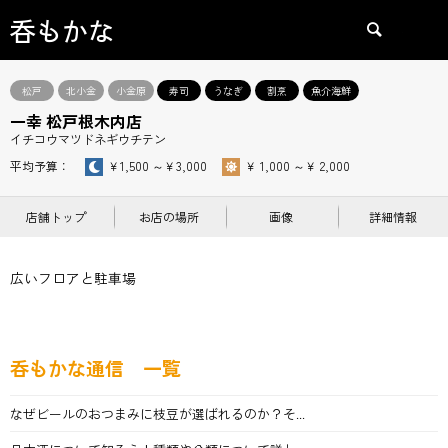
呑もかな
検索
松戸
北小金
小金原
寿司
うなぎ
割烹
魚介海鮮
一幸 松戸根木内店
イチコウマツドネギウチテン
平均予算：
￥1,500 ～￥3,000
￥ 1,000 ～￥ 2,000
店舗トップ
お店の場所
画像
詳細情報
広いフロアと駐車場
呑もかな通信 一覧
なぜビールのおつまみに枝豆が選ばれるのか？そ...