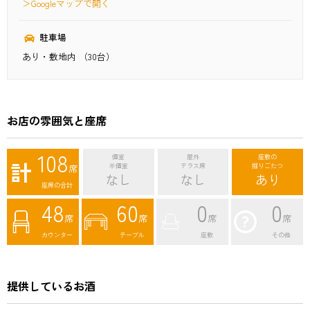
＞Googleマップで開く
駐車場
あり・敷地内 （30台）
お店の雰囲気と座席
108
個室
屋外
座敷の
計
席
半個室
テラス席
掘りごたつ
なし
なし
あり
座席の合計
48
60
0
0
席
席
席
席
カウンター
テーブル
座敷
その他
提供しているお酒