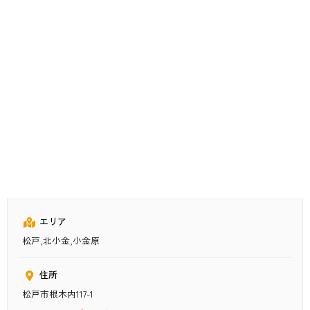
エリア
松戸,北小金,小金原
住所
松戸市根木内117-1