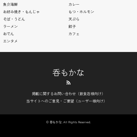
魚介海鮮
カレー
お好み焼き・もんじゃ
もつ・ホルモン
そば・うどん
天ぷら
ラーメン
餃子
おでん
カフェ
エンタメ
呑もかな
RSS
掲載に関するお問い合わせ（飲食店様向け）
当サイトへのご意見・ご要望（ユーザー様向け）
©
呑もかな
. All Rights Reserved.