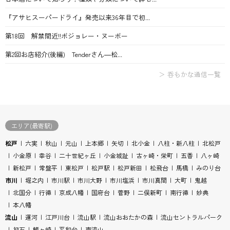
『アサヒスーパードライ』発売以来36年目で初...
第18回 解禁間近!!ボジョレー・ヌーボー
第2回お店紹介(後編) Tenderさん―松...
＞ 呑もかな通信一覧
エリア(最寄駅)
松戸
六実
秋山
元山
上本郷
矢切
北小金
八柱・新八柱
北松戸
小金原
幸谷
二十世紀ヶ丘
小金城趾
古ヶ崎・栄町
五香
八ヶ崎
新松戸
常盤平
東松戸
松戸駅
松戸新田
松飛台
馬橋
みのり台
市川
堀之内
市川駅
市川大野
市川塩浜
市川真間
大町
鬼越
北国分
行徳
京成八幡
国府台
菅野
二俣新町
南行徳
妙典
本八幡
流山
運河
江戸川台
流山駅
流山おおたかの森
流山セントラルパーク
初石
鰭ヶ崎
平和台
南流山