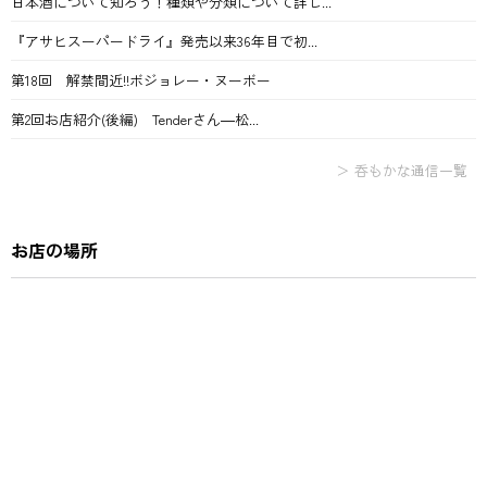
日本酒について知ろう！種類や分類について詳し...
『アサヒスーパードライ』発売以来36年目で初...
第18回 解禁間近!!ボジョレー・ヌーボー
第2回お店紹介(後編) Tenderさん―松...
＞ 呑もかな通信一覧
お店の場所