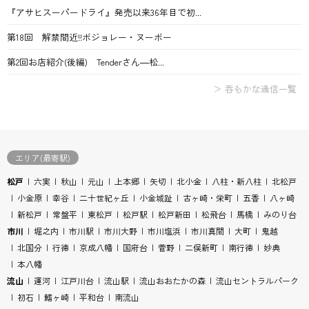
『アサヒスーパードライ』発売以来36年目で初...
第18回 解禁間近!!ボジョレー・ヌーボー
第2回お店紹介(後編) Tenderさん―松...
＞ 呑もかな通信一覧
エリア(最寄駅)
松戸
六実
秋山
元山
上本郷
矢切
北小金
八柱・新八柱
北松戸
小金原
幸谷
二十世紀ヶ丘
小金城趾
古ヶ崎・栄町
五香
八ヶ崎
新松戸
常盤平
東松戸
松戸駅
松戸新田
松飛台
馬橋
みのり台
市川
堀之内
市川駅
市川大野
市川塩浜
市川真間
大町
鬼越
北国分
行徳
京成八幡
国府台
菅野
二俣新町
南行徳
妙典
本八幡
流山
運河
江戸川台
流山駅
流山おおたかの森
流山セントラルパーク
初石
鰭ヶ崎
平和台
南流山