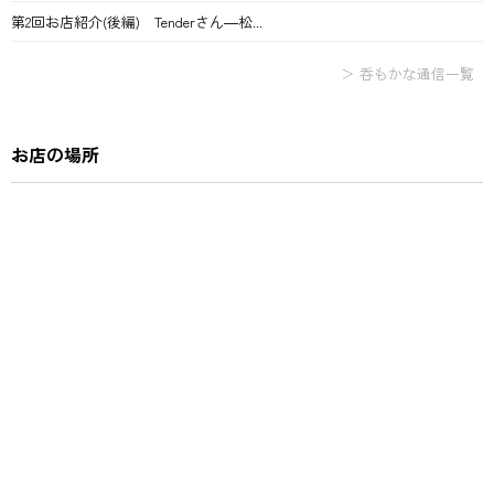
第2回お店紹介(後編) Tenderさん―松...
＞ 呑もかな通信一覧
お店の場所