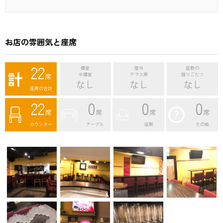
お店の雰囲気と座席
22
個室
屋外
座敷の
計
席
半個室
テラス席
掘りごたつ
なし
なし
なし
座席の合計
22
0
0
0
席
席
席
席
カウンター
テーブル
座敷
その他