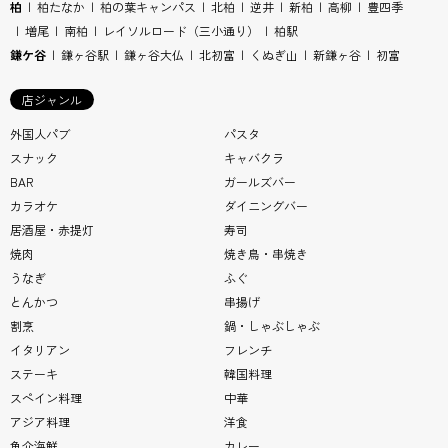
柏
柏たなか
柏の葉キャンパス
北柏
逆井
新柏
高柳
豊四季
増尾
南柏
レイソルロード（三小通り）
柏駅
鎌ケ谷
鎌ヶ谷駅
鎌ヶ谷大仏
北初富
くぬぎ山
新鎌ヶ谷
初富
店ジャンル
外国人パブ
パスタ
スナック
キャバクラ
BAR
ガールズバー
カラオケ
ダイニングバー
居酒屋・赤提灯
寿司
焼肉
焼き鳥・串焼き
うなぎ
ふぐ
とんかつ
串揚げ
割烹
鍋・しゃぶしゃぶ
イタリアン
フレンチ
ステーキ
韓国料理
スペイン料理
中華
アジア料理
洋食
魚介海鮮
カレー