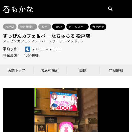
呑もかな
検索
松戸駅
松戸駅東口
松戸
BAR
ガールズバー
カラオケ
すっぴんカフェ＆バー なちゅらる 松戸店
スッピンカフェンアンドバーナチュラルマツドテン
平均予算：
￥3,000 ～￥5,000
料金形態： 10分400円
店舗トップ
お店の場所
画像
詳細情報