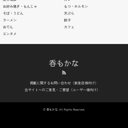
お好み焼き・もんじゃ
もつ・ホルモン
そば・うどん
天ぷら
ラーメン
餃子
おでん
カフェ
エンタメ
呑もかな
RSS
掲載に関するお問い合わせ（飲食店様向け）
当サイトへのご意見・ご要望（ユーザー様向け）
©
呑もかな
. All Rights Reserved.
タップでお店の電話番号を表示