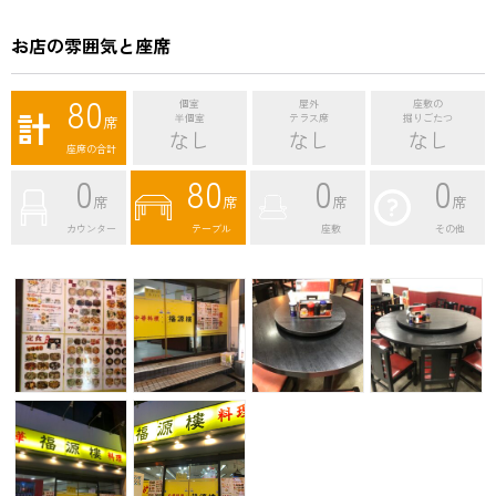
お店の雰囲気と座席
80
個室
屋外
座敷の
計
席
半個室
テラス席
掘りごたつ
なし
なし
なし
座席の合計
0
80
0
0
席
席
席
席
カウンター
テーブル
座敷
その他