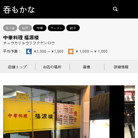
呑もかな
検索
北小金
松戸
中華
ラーメン
餃子
中華料理 福源楼
チュウカリョウリフクゲンロウ
平均予算：
￥1,000 ～￥1,500
￥ 1,000 ～￥ 1,000
店舗トップ
お店の場所
画像
詳細情報