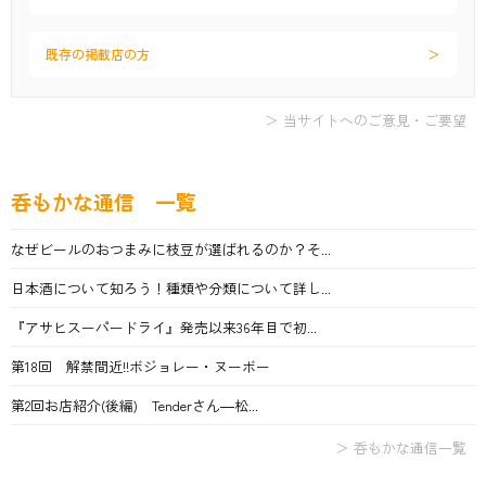
既存の掲載店の方
＞ 当サイトへのご意見・ご要望
呑もかな通信 一覧
なぜビールのおつまみに枝豆が選ばれるのか？そ...
日本酒について知ろう！種類や分類について詳し...
『アサヒスーパードライ』発売以来36年目で初...
第18回 解禁間近!!ボジョレー・ヌーボー
第2回お店紹介(後編) Tenderさん―松...
＞ 呑もかな通信一覧