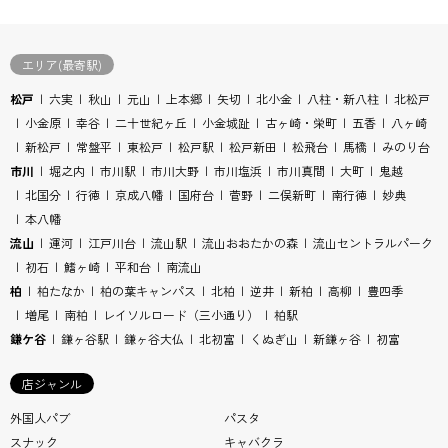
エリア(最寄駅)
松戸
六実
秋山
元山
上本郷
矢切
北小金
八柱・新八柱
北松戸
小金原
幸谷
二十世紀ヶ丘
小金城趾
古ヶ崎・栄町
五香
八ヶ崎
新松戸
常盤平
東松戸
松戸駅
松戸新田
松飛台
馬橋
みのり台
市川
堀之内
市川駅
市川大野
市川塩浜
市川真間
大町
鬼越
北国分
行徳
京成八幡
国府台
菅野
二俣新町
南行徳
妙典
本八幡
流山
運河
江戸川台
流山駅
流山おおたかの森
流山セントラルパーク
初石
鰭ヶ崎
平和台
南流山
柏
柏たなか
柏の葉キャンパス
北柏
逆井
新柏
高柳
豊四季
増尾
南柏
レイソルロード（三小通り）
柏駅
鎌ケ谷
鎌ヶ谷駅
鎌ヶ谷大仏
北初富
くぬぎ山
新鎌ヶ谷
初富
店ジャンル
外国人パブ
パスタ
スナック
キャバクラ