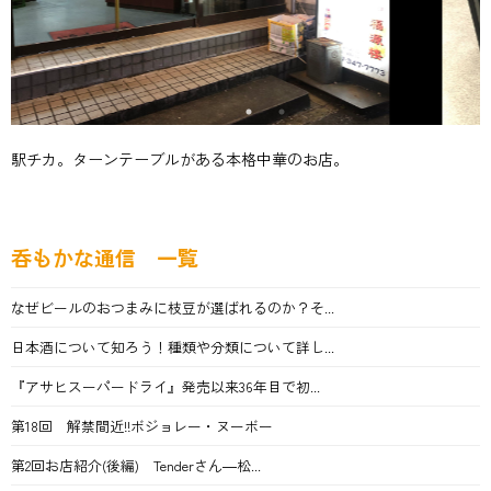
駅チカ。ターンテーブルがある本格中華のお店。
呑もかな通信 一覧
なぜビールのおつまみに枝豆が選ばれるのか？そ...
日本酒について知ろう！種類や分類について詳し...
『アサヒスーパードライ』発売以来36年目で初...
第18回 解禁間近!!ボジョレー・ヌーボー
第2回お店紹介(後編) Tenderさん―松...