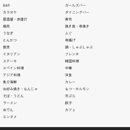
BAR
ガールズバー
カラオケ
ダイニングバー
居酒屋・赤提灯
寿司
焼肉
焼き鳥・串焼き
うなぎ
ふぐ
とんかつ
串揚げ
割烹
鍋・しゃぶしゃぶ
イタリアン
フレンチ
ステーキ
韓国料理
スペイン料理
中華
アジア料理
洋食
魚介海鮮
カレー
お好み焼き・もんじゃ
もつ・ホルモン
そば・うどん
天ぷら
ラーメン
餃子
おでん
カフェ
エンタメ