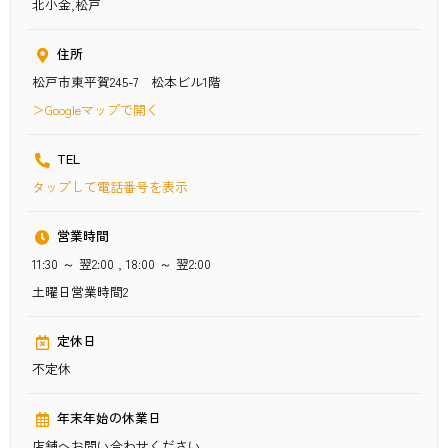
北小金,松戸
住所
松戸市東平賀245-7 松本ビル1階
＞Googleマップで開く
TEL
タップ
して電話番号を表示
営業時間
11:30 ～ 翌2:00 , 18:00 ～ 翌2:00
土曜日営業時間2
定休日
不定休
年末年始の休業日
店舗へお問い合わせください