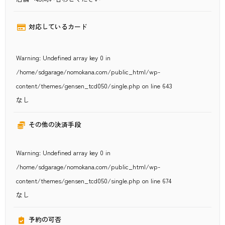
対応しているカード
Warning
: Undefined array key 0 in
/home/sdgarage/nomokana.com/public_html/wp-
content/themes/gensen_tcd050/single.php
on line
643
なし
その他の決済手段
Warning
: Undefined array key 0 in
/home/sdgarage/nomokana.com/public_html/wp-
content/themes/gensen_tcd050/single.php
on line
674
なし
予約の可否